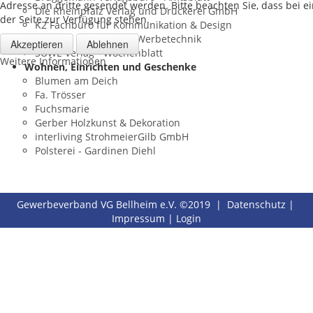
Adresse an dritte gesendet werden. Bitte beachten Sie, dass bei 
Die Rheinpfalz Verlag und Druckerei GmbH
der Seite zur Verfügung stehen.
K2 Fachbüro für Kommunikation & Design
Rummel Siebdruck & Werbetechnik
Akzeptieren
Ablehnen
SÜWE Verlag - Wochenblatt
Weitere Informationen
Wohnen, Einrichten und Geschenke
Blumen am Deich
Fa. Trösser
Fuchsmarie
Gerber Holzkunst & Dekoration
interliving StrohmeierGilb GmbH
Polsterei - Gardinen Diehl
Gewerbeverband VG Bellheim e.V. ©2019 |
Datenschutz
|
Impressum
|
Login