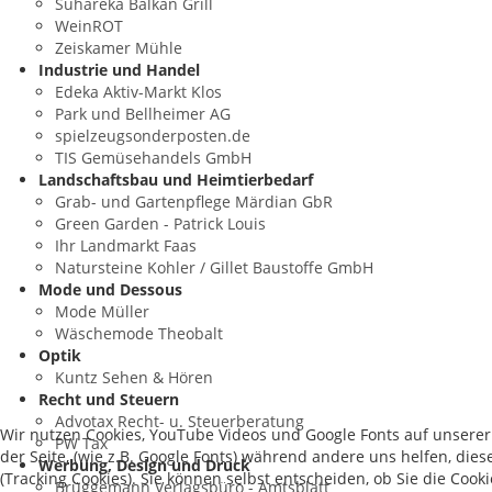
Suhareka Balkan Grill
WeinROT
Zeiskamer Mühle
Industrie und Handel
Edeka Aktiv-Markt Klos
Park und Bellheimer AG
spielzeugsonderposten.de
TIS Gemüsehandels GmbH
Landschaftsbau und Heimtierbedarf
Grab- und Gartenpflege Märdian GbR
Green Garden - Patrick Louis
Ihr Landmarkt Faas
Natursteine Kohler / Gillet Baustoffe GmbH
Mode und Dessous
Mode Müller
Wäschemode Theobalt
Optik
Kuntz Sehen & Hören
Recht und Steuern
Advotax Recht- u. Steuerberatung
Wir nutzen Cookies, YouTube Videos und Google Fonts auf unserer 
PW Tax
der Seite, (wie z.B. Google Fonts) während andere uns helfen, di
Werbung, Design und Druck
(Tracking Cookies). Sie können selbst entscheiden, ob Sie die Cook
Brüggemann Verlagsbüro - Amtsblatt