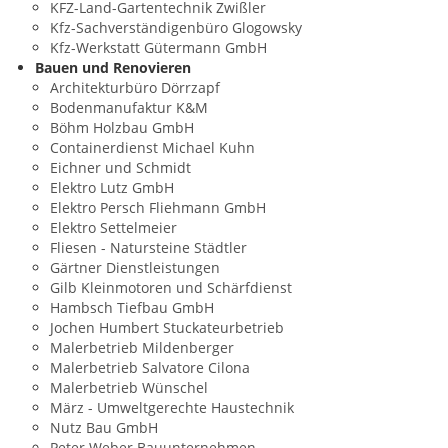
KFZ-Land-Gartentechnik Zwißler
Kfz-Sachverständigenbüro Glogowsky
Kfz-Werkstatt Gütermann GmbH
Bauen und Renovieren
Architekturbüro Dörrzapf
Bodenmanufaktur K&M
Böhm Holzbau GmbH
Containerdienst Michael Kuhn
Eichner und Schmidt
Elektro Lutz GmbH
Elektro Persch Fliehmann GmbH
Elektro Settelmeier
Fliesen - Natursteine Städtler
Gärtner Dienstleistungen
Gilb Kleinmotoren und Schärfdienst
Hambsch Tiefbau GmbH
Jochen Humbert Stuckateurbetrieb
Malerbetrieb Mildenberger
Malerbetrieb Salvatore Cilona
Malerbetrieb Wünschel
März - Umweltgerechte Haustechnik
Nutz Bau GmbH
Peter Weber Bauunternehmen