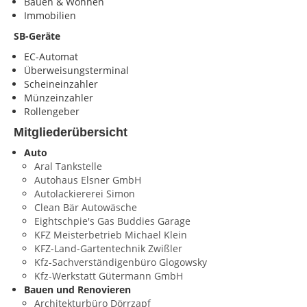
Bauen & Wohnen
Immobilien
SB-Geräte
EC-Automat
Überweisungsterminal
Scheineinzahler
Münzeinzahler
Rollengeber
Mitgliederübersicht
Auto
Aral Tankstelle
Autohaus Elsner GmbH
Autolackiererei Simon
Clean Bär Autowäsche
Eightschpie's Gas Buddies Garage
KFZ Meisterbetrieb Michael Klein
KFZ-Land-Gartentechnik Zwißler
Kfz-Sachverständigenbüro Glogowsky
Kfz-Werkstatt Gütermann GmbH
Bauen und Renovieren
Architekturbüro Dörrzapf