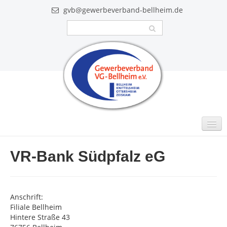
gvb@gewerbeverband-bellheim.de
MITGLIEDER
VR-Bank Südpfalz eG
Intern
GUTSCHEINE
Anschrift:
VIDEO
Filiale Bellheim
Hintere Straße 43
AKTUELLES