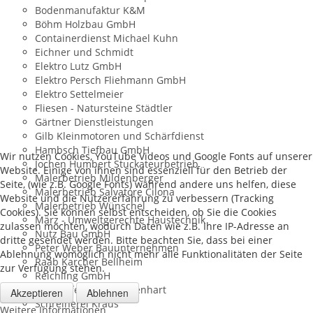
Bodenmanufaktur K&M
Böhm Holzbau GmbH
Containerdienst Michael Kuhn
Eichner und Schmidt
Elektro Lutz GmbH
Elektro Persch Fliehmann GmbH
Elektro Settelmeier
Fliesen - Natursteine Städtler
Gärtner Dienstleistungen
Gilb Kleinmotoren und Schärfdienst
Hambsch Tiefbau GmbH
Wir nutzen Cookies, YouTube Videos und Google Fonts auf unserer
Jochen Humbert Stuckateurbetrieb
Website. Einige von ihnen sind essenziell für den Betrieb der
Malerbetrieb Mildenberger
Seite, (wie z.B. Google Fonts) während andere uns helfen, diese
Malerbetrieb Salvatore Cilona
Website und die Nutzererfahrung zu verbessern (Tracking
Malerbetrieb Wünschel
Cookies). Sie können selbst entscheiden, ob Sie die Cookies
März - Umweltgerechte Haustechnik
zulassen möchten, wodurch Daten wie z.B. Ihre IP-Adresse an
Nutz Bau GmbH
dritte gesendet werden. Bitte beachten Sie, dass bei einer
Peter Weber Bauunternehmen
Ablehnung womöglich nicht mehr alle Funktionalitäten der Seite
Raab Karcher Bellheim
zur Verfügung stehen.
Reichling GmbH
Rohstoffe Karlheinz Lenhart
Akzeptieren
Ablehnen
Schreinerei Kraus
Weitere Informationen