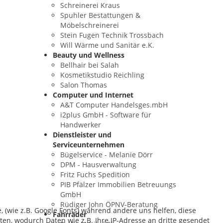
Schreinerei Kraus
Spuhler Bestattungen &
Möbelschreinerei
Stein Fugen Technik Trossbach
Will Wärme und Sanitär e.K.
Beauty und Wellness
Bellhair bei Salah
Kosmetikstudio Reichling
Salon Thomas
Computer und Internet
A&T Computer Handelsges.mbH
i2plus GmbH - Software für
Handwerker
Dienstleister und
Serviceunternehmen
Bügelservice - Melanie Dörr
DPM - Hausverwaltung
Fritz Fuchs Spedition
PIB Pfälzer Immobilien Betreuungs
GmbH
Rüdiger John ÖPNV-Beratung
, (wie z.B. Google Fonts) während andere uns helfen, diese
Fahrräder
ten, wodurch Daten wie z.B. Ihre IP-Adresse an dritte gesendet