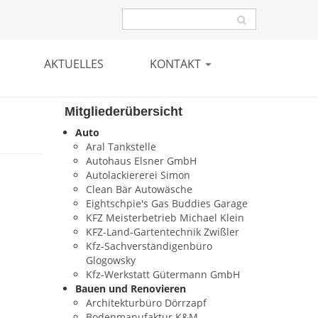
AKTUELLES
KONTAKT
Mitgliederübersicht
Auto
Aral Tankstelle
Autohaus Elsner GmbH
Autolackiererei Simon
Clean Bär Autowäsche
Eightschpie's Gas Buddies Garage
KFZ Meisterbetrieb Michael Klein
KFZ-Land-Gartentechnik Zwißler
Kfz-Sachverständigenbüro
Glogowsky
Kfz-Werkstatt Gütermann GmbH
Bauen und Renovieren
Architekturbüro Dörrzapf
Bodenmanufaktur K&M