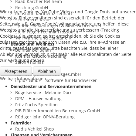
Raab Karcher Bellheim
Reichling GmbH
Wir nutzen Cookies, YouTube Videos und Google Fonts auf unserer
Rohstoffe Karlheinz Lenhart
Website. Einige von ihnen sind essenziell für den Betrieb der
Schreinerei Kraus
Seite, (wie z.B. Google Fonts) während andere uns helfen, diese
Spuhler Bestattungen & Möbelschreinerei
Website und die Nutzererfahrung zu verbessern (Tracking
Stein Fugen Technik Trossbach
Cookies). Sie können selbst entscheiden, ob Sie die Cookies
Will Wärme und Sanitär e.K.
zulassen möchten, wodurch Daten wie z.B. Ihre IP-Adresse an
Beauty und Wellness
dritte gesendet werden. Bitte beachten Sie, dass bei einer
Bellhair bei Salah
Ablehnung womöglich nicht mehr alle Funktionalitäten der Seite
Kosmetikstudio Reichling
zur Verfügung stehen.
Salon Thomas
Computer und Internet
Akzeptieren
Ablehnen
A&T Computer Handelsges.mbH
Weitere Informationen
i2plus GmbH - Software für Handwerker
Dienstleister und Serviceunternehmen
Bügelservice - Melanie Dörr
DPM - Hausverwaltung
Fritz Fuchs Spedition
PIB Pfälzer Immobilien Betreuungs GmbH
Rüdiger John ÖPNV-Beratung
Fahrräder
Rudis Vehikel Shop
Finanzen und Versicherungen