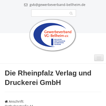
gvb@gewerbeverband-bellheim.de
MITGLIEDER
Die Rheinpfalz Verlag und
Intern
Druckerei GmbH
GUTSCHEINE
VIDEO
Anschrift:
AKTUELLES