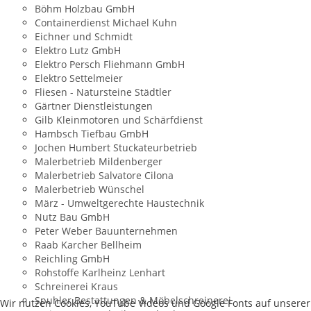
Böhm Holzbau GmbH
Containerdienst Michael Kuhn
Eichner und Schmidt
Elektro Lutz GmbH
Elektro Persch Fliehmann GmbH
Elektro Settelmeier
Fliesen - Natursteine Städtler
Gärtner Dienstleistungen
Gilb Kleinmotoren und Schärfdienst
Hambsch Tiefbau GmbH
Jochen Humbert Stuckateurbetrieb
Malerbetrieb Mildenberger
Malerbetrieb Salvatore Cilona
Malerbetrieb Wünschel
März - Umweltgerechte Haustechnik
Nutz Bau GmbH
Peter Weber Bauunternehmen
Raab Karcher Bellheim
Reichling GmbH
Rohstoffe Karlheinz Lenhart
Schreinerei Kraus
Spuhler Bestattungen & Möbelschreinerei
Wir nutzen Cookies, YouTube Videos und Google Fonts auf unserer