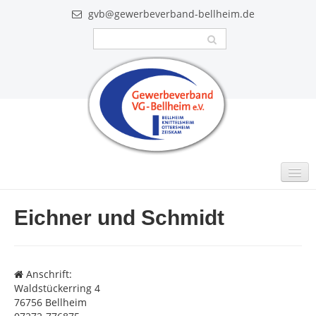
gvb@gewerbeverband-bellheim.de
MITGLIEDER
Eichner und Schmidt
Intern
GUTSCHEINE
Anschrift:
VIDEO
Waldstückerring 4
76756 Bellheim
AKTUELLES