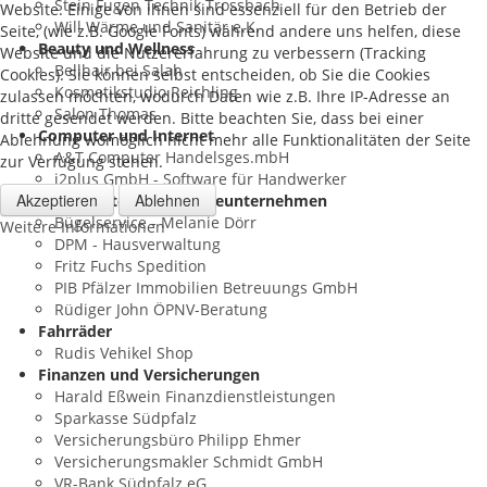
Stein Fugen Technik Trossbach
Website. Einige von ihnen sind essenziell für den Betrieb der
Will Wärme und Sanitär e.K.
Seite, (wie z.B. Google Fonts) während andere uns helfen, diese
Beauty und Wellness
Website und die Nutzererfahrung zu verbessern (Tracking
Bellhair bei Salah
Cookies). Sie können selbst entscheiden, ob Sie die Cookies
Kosmetikstudio Reichling
zulassen möchten, wodurch Daten wie z.B. Ihre IP-Adresse an
Salon Thomas
dritte gesendet werden. Bitte beachten Sie, dass bei einer
Computer und Internet
Ablehnung womöglich nicht mehr alle Funktionalitäten der Seite
A&T Computer Handelsges.mbH
zur Verfügung stehen.
i2plus GmbH - Software für Handwerker
Akzeptieren
Ablehnen
Dienstleister und Serviceunternehmen
Bügelservice - Melanie Dörr
Weitere Informationen
DPM - Hausverwaltung
Fritz Fuchs Spedition
PIB Pfälzer Immobilien Betreuungs GmbH
Rüdiger John ÖPNV-Beratung
Fahrräder
Rudis Vehikel Shop
Finanzen und Versicherungen
Harald Eßwein Finanzdienstleistungen
Sparkasse Südpfalz
Versicherungsbüro Philipp Ehmer
Versicherungsmakler Schmidt GmbH
VR-Bank Südpfalz eG