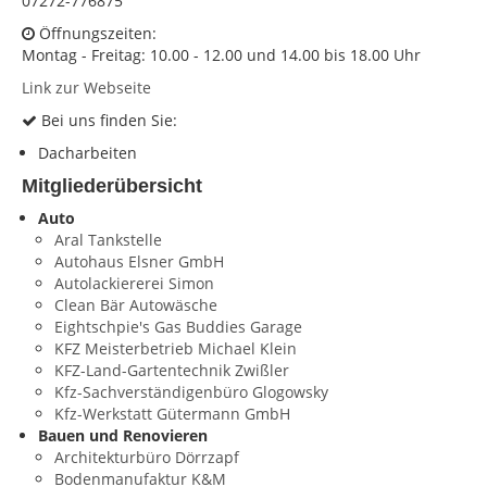
07272-776875
Öffnungszeiten:
KONTAKT
Montag - Freitag: 10.00 - 12.00 und 14.00 bis 18.00 Uhr
Impressum
Link zur Webseite
Datenschutz
Bei uns finden Sie:
Dacharbeiten
Mitgliederübersicht
Auto
Aral Tankstelle
Autohaus Elsner GmbH
Autolackiererei Simon
Clean Bär Autowäsche
Eightschpie's Gas Buddies Garage
KFZ Meisterbetrieb Michael Klein
KFZ-Land-Gartentechnik Zwißler
Kfz-Sachverständigenbüro Glogowsky
Kfz-Werkstatt Gütermann GmbH
Bauen und Renovieren
Architekturbüro Dörrzapf
Bodenmanufaktur K&M