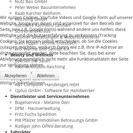
Nutz Bau GmbH
Peter Weber Bauunternehmen
Raab Karcher Bellheim
Wir nutzen Cookies, YouTube Videos und Google Fonts auf unserer
Reichling GmbH
Website. Einige von ihnen sind essenziell für den Betrieb der
Rohstoffe Karlheinz Lenhart
Seite, (wie z.B. Google Fonts) während andere uns helfen, diese
Schreinerei Kraus
Website und die Nutzererfahrung zu verbessern (Tracking
Spuhler Bestattungen & Möbelschreinerei
Cookies). Sie können selbst entscheiden, ob Sie die Cookies
Stein Fugen Technik Trossbach
zulassen möchten, wodurch Daten wie z.B. Ihre IP-Adresse an
Will Wärme und Sanitär e.K.
dritte gesendet werden. Bitte beachten Sie, dass bei einer
Beauty und Wellness
Ablehnung womöglich nicht mehr alle Funktionalitäten der Seite
Bellhair bei Salah
zur Verfügung stehen.
Kosmetikstudio Reichling
Salon Thomas
Akzeptieren
Ablehnen
Computer und Internet
Weitere Informationen
A&T Computer Handelsges.mbH
i2plus GmbH - Software für Handwerker
Dienstleister und Serviceunternehmen
Bügelservice - Melanie Dörr
DPM - Hausverwaltung
Fritz Fuchs Spedition
PIB Pfälzer Immobilien Betreuungs GmbH
Rüdiger John ÖPNV-Beratung
Fahrräder