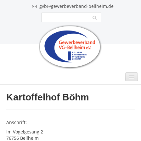
gvb@gewerbeverband-bellheim.de
MITGLIEDER
Kartoffelhof Böhm
Intern
GUTSCHEINE
Anschrift:
VIDEO
Im Vogelgesang 2
76756 Bellheim
AKTUELLES