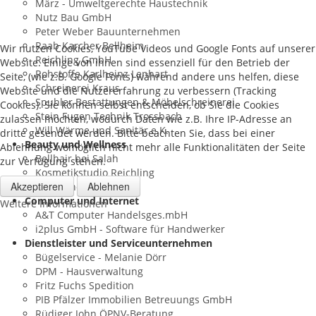
März - Umweltgerechte Haustechnik
Nutz Bau GmbH
Peter Weber Bauunternehmen
Raab Karcher Bellheim
Wir nutzen Cookies, YouTube Videos und Google Fonts auf unserer
Reichling GmbH
Website. Einige von ihnen sind essenziell für den Betrieb der
Rohstoffe Karlheinz Lenhart
Seite, (wie z.B. Google Fonts) während andere uns helfen, diese
Schreinerei Kraus
Website und die Nutzererfahrung zu verbessern (Tracking
Spuhler Bestattungen & Möbelschreinerei
Cookies). Sie können selbst entscheiden, ob Sie die Cookies
Stein Fugen Technik Trossbach
zulassen möchten, wodurch Daten wie z.B. Ihre IP-Adresse an
Will Wärme und Sanitär e.K.
dritte gesendet werden. Bitte beachten Sie, dass bei einer
Beauty und Wellness
Ablehnung womöglich nicht mehr alle Funktionalitäten der Seite
Bellhair bei Salah
zur Verfügung stehen.
Kosmetikstudio Reichling
Akzeptieren
Ablehnen
Salon Thomas
Computer und Internet
Weitere Informationen
A&T Computer Handelsges.mbH
i2plus GmbH - Software für Handwerker
Dienstleister und Serviceunternehmen
Bügelservice - Melanie Dörr
DPM - Hausverwaltung
Fritz Fuchs Spedition
PIB Pfälzer Immobilien Betreuungs GmbH
Rüdiger John ÖPNV-Beratung