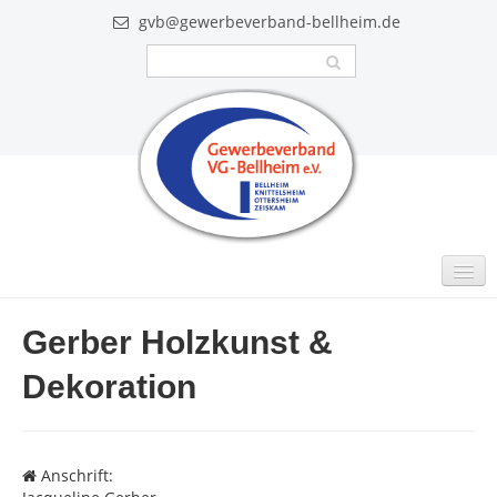
gvb@gewerbeverband-bellheim.de
MITGLIEDER
Gerber Holzkunst &
Intern
Dekoration
GUTSCHEINE
VIDEO
Anschrift:
AKTUELLES