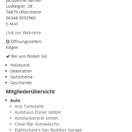
Jacqueline Gerber
Ludwigstr. 28
KONTAKT
76879 Ottersheim
06348-9592960
Impressum
E-Mail
Datenschutz
Link zur Webseite
Öffnungszeiten:
folgen
Bei uns finden Sie:
Holzkunst
Dekoration
Gutscheine
Geschenke
Mitgliederübersicht
Auto
Aral Tankstelle
Autohaus Elsner GmbH
Autolackiererei Simon
Clean Bär Autowäsche
Eightschpie's Gas Buddies Garage