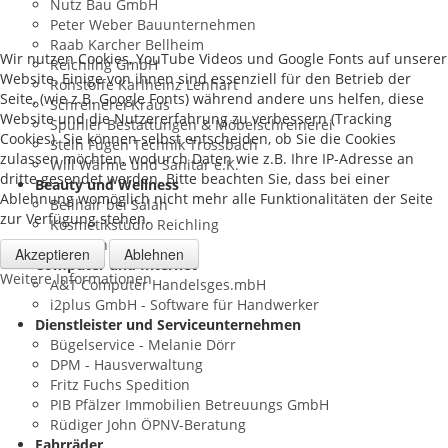
Nutz Bau GmbH
Peter Weber Bauunternehmen
Raab Karcher Bellheim
Wir nutzen Cookies, YouTube Videos und Google Fonts auf unserer
Reichling GmbH
Website. Einige von ihnen sind essenziell für den Betrieb der
Rohstoffe Karlheinz Lenhart
Seite, (wie z.B. Google Fonts) während andere uns helfen, diese
Schreinerei Kraus
Website und die Nutzererfahrung zu verbessern (Tracking
Spuhler Bestattungen & Möbelschreinerei
Cookies). Sie können selbst entscheiden, ob Sie die Cookies
Stein Fugen Technik Trossbach
zulassen möchten, wodurch Daten wie z.B. Ihre IP-Adresse an
Will Wärme und Sanitär e.K.
dritte gesendet werden. Bitte beachten Sie, dass bei einer
Beauty und Wellness
Ablehnung womöglich nicht mehr alle Funktionalitäten der Seite
Bellhair bei Salah
zur Verfügung stehen.
Kosmetikstudio Reichling
Salon Thomas
Akzeptieren
Ablehnen
Computer und Internet
Weitere Informationen
A&T Computer Handelsges.mbH
i2plus GmbH - Software für Handwerker
Dienstleister und Serviceunternehmen
Bügelservice - Melanie Dörr
DPM - Hausverwaltung
Fritz Fuchs Spedition
PIB Pfälzer Immobilien Betreuungs GmbH
Rüdiger John ÖPNV-Beratung
Fahrräder