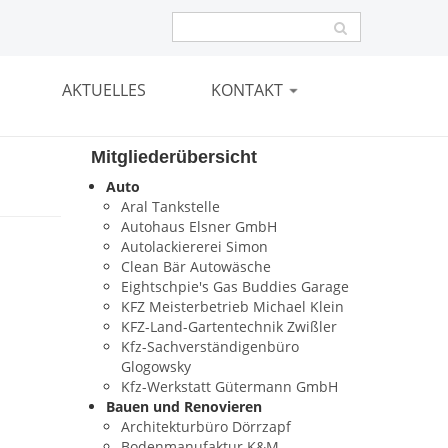
AKTUELLES
KONTAKT
Mitgliederübersicht
Auto
Aral Tankstelle
Autohaus Elsner GmbH
Autolackiererei Simon
Clean Bär Autowäsche
Eightschpie's Gas Buddies Garage
KFZ Meisterbetrieb Michael Klein
KFZ-Land-Gartentechnik Zwißler
Kfz-Sachverständigenbüro
Glogowsky
Kfz-Werkstatt Gütermann GmbH
Bauen und Renovieren
Architekturbüro Dörrzapf
Bodenmanufaktur K&M