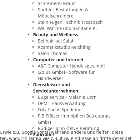
Schreinerei Kraus
Spuhler Bestattungen &
Möbelschreinerei
Stein Fugen Technik Trossbach
Will Wärme und Sanitär e.K.
Beauty und Wellness
Bellhair bei Salah
Kosmetikstudio Reichling
Salon Thomas
Computer und Internet
A&T Computer Handelsges.mbH
i2plus GmbH - Software für
Handwerker
Dienstleister und
Serviceunternehmen
Bügelservice - Melanie Dörr
DPM - Hausverwaltung
Fritz Fuchs Spedition
PIB Pfälzer Immobilien Betreuungs
GmbH
Rüdiger John ÖPNV-Beratung
, (wie z.B. Google Fonts) während andere uns helfen, diese
Fahrräder
ten, wodurch Daten wie z.B. Ihre IP-Adresse an dritte gesendet