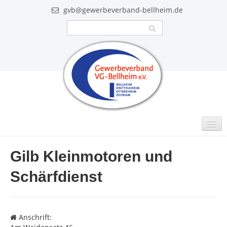
gvb@gewerbeverband-bellheim.de
MITGLIEDER
Gilb Kleinmotoren und
Intern
Schärfdienst
GUTSCHEINE
VIDEO
Anschrift:
AKTUELLES