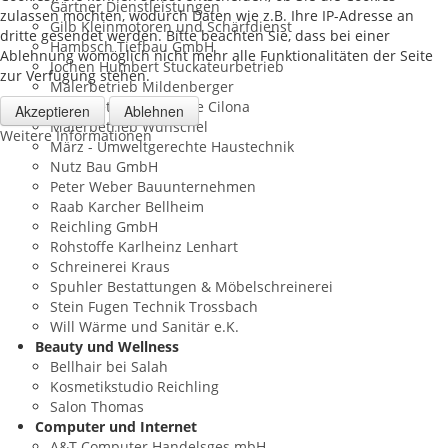
Gärtner Dienstleistungen
zulassen möchten, wodurch Daten wie z.B. Ihre IP-Adresse an
Gilb Kleinmotoren und Schärfdienst
dritte gesendet werden. Bitte beachten Sie, dass bei einer
Hambsch Tiefbau GmbH
Ablehnung womöglich nicht mehr alle Funktionalitäten der Seite
Jochen Humbert Stuckateurbetrieb
zur Verfügung stehen.
Malerbetrieb Mildenberger
Malerbetrieb Salvatore Cilona
Akzeptieren
Ablehnen
Malerbetrieb Wünschel
Weitere Informationen
März - Umweltgerechte Haustechnik
Nutz Bau GmbH
Peter Weber Bauunternehmen
Raab Karcher Bellheim
Reichling GmbH
Rohstoffe Karlheinz Lenhart
Schreinerei Kraus
Spuhler Bestattungen & Möbelschreinerei
Stein Fugen Technik Trossbach
Will Wärme und Sanitär e.K.
Beauty und Wellness
Bellhair bei Salah
Kosmetikstudio Reichling
Salon Thomas
Computer und Internet
A&T Computer Handelsges.mbH