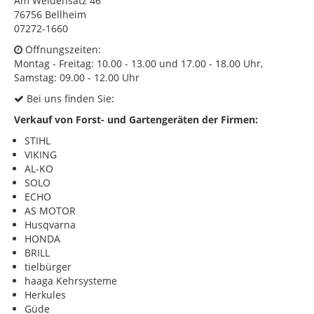
Am Weidensatz 46
76756 Bellheim
KONTAKT
07272-1660
Impressum
Öffnungszeiten:
Montag - Freitag: 10.00 - 13.00 und 17.00 - 18.00 Uhr,
Datenschutz
Samstag: 09.00 - 12.00 Uhr
Bei uns finden Sie:
Verkauf von Forst- und Gartengeräten der Firmen:
STIHL
VIKING
AL-KO
SOLO
ECHO
AS MOTOR
Husqvarna
HONDA
BRILL
tielbürger
haaga Kehrsysteme
Herkules
Güde