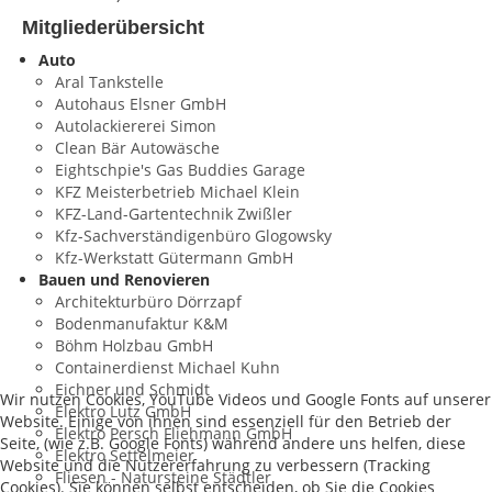
Mitgliederübersicht
Auto
Aral Tankstelle
Autohaus Elsner GmbH
Autolackiererei Simon
Clean Bär Autowäsche
Eightschpie's Gas Buddies Garage
KFZ Meisterbetrieb Michael Klein
KFZ-Land-Gartentechnik Zwißler
Kfz-Sachverständigenbüro Glogowsky
Kfz-Werkstatt Gütermann GmbH
Bauen und Renovieren
Architekturbüro Dörrzapf
Bodenmanufaktur K&M
Böhm Holzbau GmbH
Containerdienst Michael Kuhn
Eichner und Schmidt
Wir nutzen Cookies, YouTube Videos und Google Fonts auf unserer
Elektro Lutz GmbH
Website. Einige von ihnen sind essenziell für den Betrieb der
Elektro Persch Fliehmann GmbH
Seite, (wie z.B. Google Fonts) während andere uns helfen, diese
Elektro Settelmeier
Website und die Nutzererfahrung zu verbessern (Tracking
Fliesen - Natursteine Städtler
Cookies). Sie können selbst entscheiden, ob Sie die Cookies