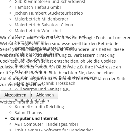
Gilb Kleinmotoren und Schärfdienst
Hambsch Tiefbau GmbH
Jochen Humbert Stuckateurbetrieb
Malerbetrieb Mildenberger
Malerbetrieb Salvatore Cilona
Malerbetrieb Wünschel
März - Umweltgerechte Haustechnik
Wir nutzen Cookies, YouTube Videos und Google Fonts auf unserer
Nutz Bau GmbH
Website. Einige von ihnen sind essenziell für den Betrieb der
Peter Weber Bauunternehmen
Seite, (wie z.B. Google Fonts) während andere uns helfen, diese
Raab Karcher Bellheim
Website und die Nutzererfahrung zu verbessern (Tracking
Reichling GmbH
Cookies). Sie können selbst entscheiden, ob Sie die Cookies
Rohstoffe Karlheinz Lenhart
zulassen möchten, wodurch Daten wie z.B. Ihre IP-Adresse an
Schreinerei Kraus
dritte gesendet werden. Bitte beachten Sie, dass bei einer
Spuhler Bestattungen & Möbelschreinerei
Ablehnung womöglich nicht mehr alle Funktionalitäten der Seite
Stein Fugen Technik Trossbach
zur Verfügung stehen.
Will Wärme und Sanitär e.K.
Akzeptieren
Ablehnen
Beauty und Wellness
Bellhair bei Salah
Weitere Informationen
Kosmetikstudio Reichling
Salon Thomas
Computer und Internet
A&T Computer Handelsges.mbH
i2plus GmbH - Software für Handwerker