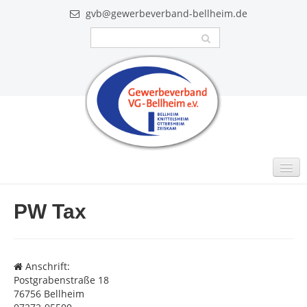
gvb@gewerbeverband-bellheim.de
MITGLIEDER
PW Tax
Intern
GUTSCHEINE
Anschrift:
VIDEO
Postgrabenstraße 18
76756 Bellheim
AKTUELLES