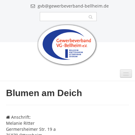
gvb@gewerbeverband-bellheim.de
MITGLIEDER
Blumen am Deich
Intern
GUTSCHEINE
Anschrift:
VIDEO
Melanie Ritter
Germersheimer Str. 19 a
AKTUELLES