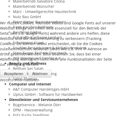
Malerbetrieb Salvatore Cilona
Malerbetrieb Wünschel
März - Umweltgerechte Haustechnik
Nutz Bau GmbH
Peter Weber Bauunternehmen
Wir nutzen Cookies, YouTube Videos und Google Fonts auf unserer
Raab Karcher Bellheim
Website. Einige von ihnen sind essenziell für den Betrieb der
Reichling GmbH
Seite, (wie z.B. Google Fonts) während andere uns helfen, diese
Rohstoffe Karlheinz Lenhart
Website und die Nutzererfahrung zu verbessern (Tracking
Schreinerei Kraus
Cookies). Sie können selbst entscheiden, ob Sie die Cookies
Spuhler Bestattungen & Möbelschreinerei
zulassen möchten, wodurch Daten wie z.B. Ihre IP-Adresse an
Stein Fugen Technik Trossbach
dritte gesendet werden. Bitte beachten Sie, dass bei einer
Will Wärme und Sanitär e.K.
Ablehnung womöglich nicht mehr alle Funktionalitäten der Seite
Beauty und Wellness
zur Verfügung stehen.
Bellhair bei Salah
Akzeptieren
Ablehnen
Kosmetikstudio Reichling
Salon Thomas
Weitere Informationen
Computer und Internet
A&T Computer Handelsges.mbH
i2plus GmbH - Software für Handwerker
Dienstleister und Serviceunternehmen
Bügelservice - Melanie Dörr
DPM - Hausverwaltung
Fritz Fuchs Spedition