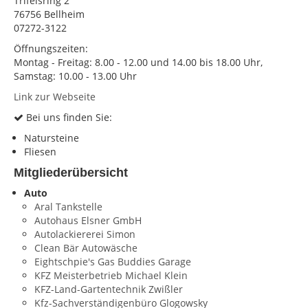
Trifelsring 2
76756 Bellheim
KONTAKT
07272-3122
Impressum
Öffnungszeiten:
Montag - Freitag: 8.00 - 12.00 und 14.00 bis 18.00 Uhr,
Datenschutz
Samstag: 10.00 - 13.00 Uhr
Link zur Webseite
Bei uns finden Sie:
Natursteine
Fliesen
Mitgliederübersicht
Auto
Aral Tankstelle
Autohaus Elsner GmbH
Autolackiererei Simon
Clean Bär Autowäsche
Eightschpie's Gas Buddies Garage
KFZ Meisterbetrieb Michael Klein
KFZ-Land-Gartentechnik Zwißler
Kfz-Sachverständigenbüro Glogowsky