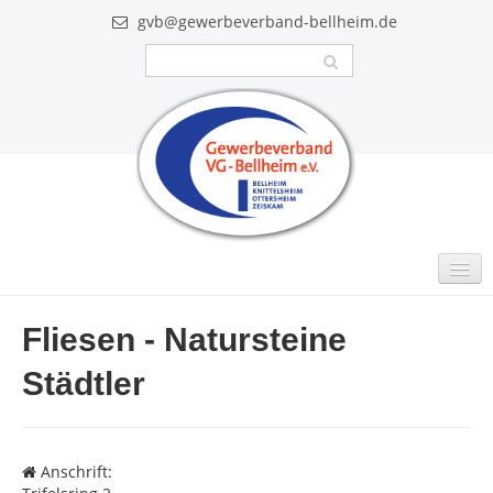
gvb@gewerbeverband-bellheim.de
MITGLIEDER
Fliesen - Natursteine
Intern
Städtler
GUTSCHEINE
VIDEO
Anschrift:
AKTUELLES