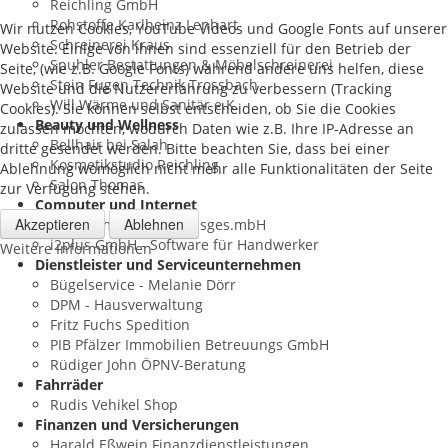
Reichling GmbH
Rohstoffe Karlheinz Lenhart
Wir nutzen Cookies, YouTube Videos und Google Fonts auf unserer
Schreinerei Kraus
Website. Einige von ihnen sind essenziell für den Betrieb der
Spuhler Bestattungen & Möbelschreinerei
Seite, (wie z.B. Google Fonts) während andere uns helfen, diese
Stein Fugen Technik Trossbach
Website und die Nutzererfahrung zu verbessern (Tracking
Will Wärme und Sanitär e.K.
Cookies). Sie können selbst entscheiden, ob Sie die Cookies
Beauty und Wellness
zulassen möchten, wodurch Daten wie z.B. Ihre IP-Adresse an
Bellhair bei Salah
dritte gesendet werden. Bitte beachten Sie, dass bei einer
Kosmetikstudio Reichling
Ablehnung womöglich nicht mehr alle Funktionalitäten der Seite
Salon Thomas
zur Verfügung stehen.
Computer und Internet
Akzeptieren
Ablehnen
A&T Computer Handelsges.mbH
i2plus GmbH - Software für Handwerker
Weitere Informationen
Dienstleister und Serviceunternehmen
Bügelservice - Melanie Dörr
DPM - Hausverwaltung
Fritz Fuchs Spedition
PIB Pfälzer Immobilien Betreuungs GmbH
Rüdiger John ÖPNV-Beratung
Fahrräder
Rudis Vehikel Shop
Finanzen und Versicherungen
Harald Eßwein Finanzdienstleistungen